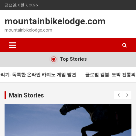
Skip
금요일, 8월 7, 2026
to
content
mountainbikelodge.com
mountainbikelodge.com
Top Stories
 카지노 게임 발견
글로벌 갬블: 도박 전통의 다양한 전략
지뢰
Main Stories