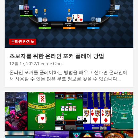
온라인 카지노
초보자를 위한 온라인 포커 플레이 방법
12월 17, 2022
George Clark
온라인 포커를 플레이하는 방법을 배우고 싶다면 온라인에
서 사용할 수 있는 많은 무료 정보를 찾을 수 있습니다.…