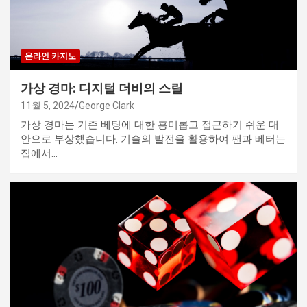
온라인 카지노
가상 경마: 디지털 더비의 스릴
11월 5, 2024
George Clark
가상 경마는 기존 베팅에 대한 흥미롭고 접근하기 쉬운 대
안으로 부상했습니다. 기술의 발전을 활용하여 팬과 베터는
집에서…