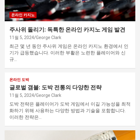
온라인 카지노
주사위 돌리기: 독특한 온라인 카지노 게임 발견
11월 5, 2024
George Clark
최근 몇 년 동안 주사위 게임은 온라인 카지노 환경에서 인
기가 급등했습니다. 이러한 부활은 노련한 플레이어와 신
규…
온라인 도박
글로벌 갬블: 도박 전통의 다양한 전략
11월 5, 2024
George Clark
도박 전략은 플레이어가 도박 게임에서 이길 가능성을 최적
화하기 위해 사용하는 다양한 방법과 기술을 포함합니다.
이러한 전략은…