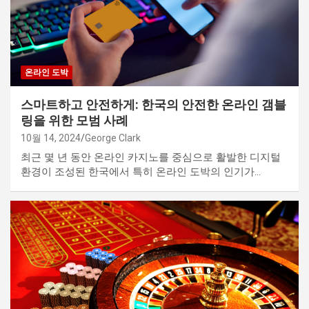
온라인 도박
스마트하고 안전하게: 한국의 안전한 온라인 갬블
링을 위한 모범 사례
10월 14, 2024
George Clark
최근 몇 년 동안 온라인 카지노를 중심으로 활발한 디지털
환경이 조성된 한국에서 특히 온라인 도박의 인기가…