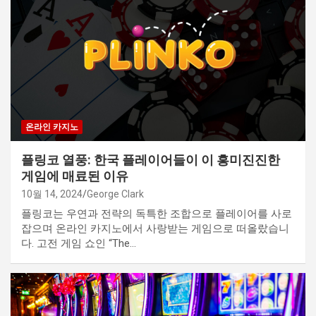
온라인 카지노
플링코 열풍: 한국 플레이어들이 이 흥미진진한
게임에 매료된 이유
10월 14, 2024
George Clark
플링코는 우연과 전략의 독특한 조합으로 플레이어를 사로
잡으며 온라인 카지노에서 사랑받는 게임으로 떠올랐습니
다. 고전 게임 쇼인 “The…