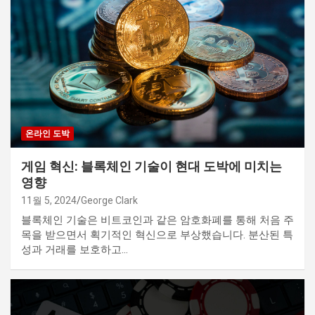
온라인 도박
게임 혁신: 블록체인 기술이 현대 도박에 미치는
영향
11월 5, 2024
George Clark
블록체인 기술은 비트코인과 같은 암호화폐를 통해 처음 주
목을 받으면서 획기적인 혁신으로 부상했습니다. 분산된 특
성과 거래를 보호하고…