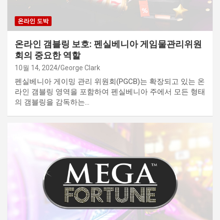
온라인 도박
온라인 갬블링 보호: 펜실베니아 게임물관리위원
회의 중요한 역할
10월 14, 2024
George Clark
펜실베니아 게이밍 관리 위원회(PGCB)는 확장되고 있는 온
라인 갬블링 영역을 포함하여 펜실베니아 주에서 모든 형태
의 갬블링을 감독하는…