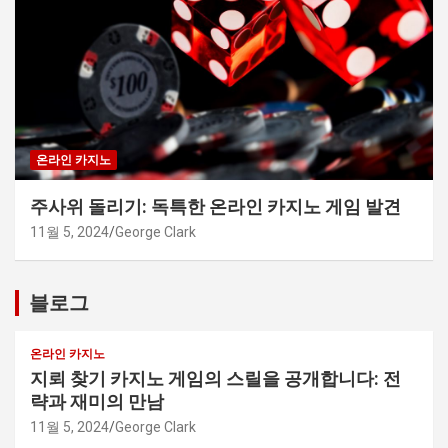
온라인 카지노
주사위 돌리기: 독특한 온라인 카지노 게임 발견
11월 5, 2024
George Clark
블로그
온라인 카지노
지뢰 찾기 카지노 게임의 스릴을 공개합니다: 전
략과 재미의 만남
11월 5, 2024
George Clark