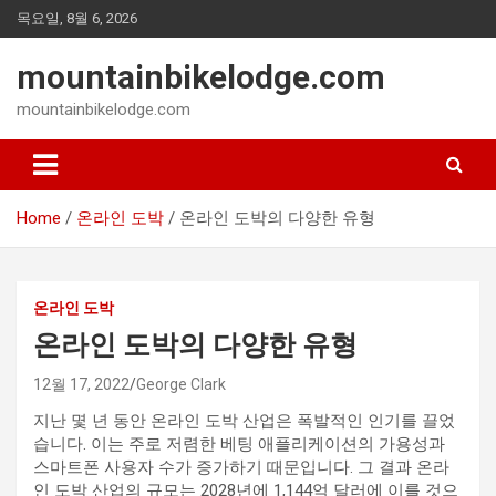
Skip
목요일, 8월 6, 2026
to
content
mountainbikelodge.com
mountainbikelodge.com
Home
온라인 도박
온라인 도박의 다양한 유형
온라인 도박
온라인 도박의 다양한 유형
12월 17, 2022
George Clark
지난 몇 년 동안 온라인 도박 산업은 폭발적인 인기를 끌었
습니다. 이는 주로 저렴한 베팅 애플리케이션의 가용성과
스마트폰 사용자 수가 증가하기 때문입니다. 그 결과 온라
인 도박 산업의 규모는 2028년에 1,144억 달러에 이를 것으