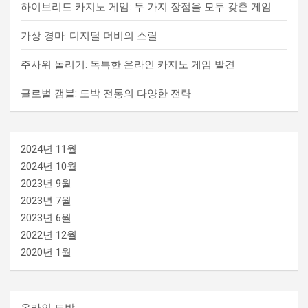
하이브리드 카지노 게임: 두 가지 장점을 모두 갖춘 게임
가상 경마: 디지털 더비의 스릴
주사위 돌리기: 독특한 온라인 카지노 게임 발견
글로벌 갬블: 도박 전통의 다양한 전략
2024년 11월
2024년 10월
2023년 9월
2023년 7월
2023년 6월
2022년 12월
2020년 1월